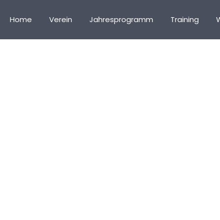
Home
Verein
Jahresprogramm
Training
s Classified Under:
Dar
Home
Blog
Darkbox
/
/